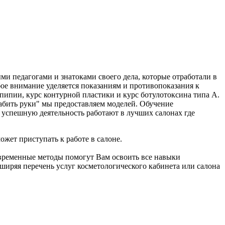
и педагогами и знатоками своего дела, которые отработали в
бое внимание уделяется показаниям и противопоказания к
апипии, курс контурной пластики и курс ботулотоксина типа А.
набить руки" мы предоставляем моделей. Обучение
 успешную деятельность работают в лучших салонах где
жет приступать к работе в салоне.
овременные методы помогут Вам освоить все навыки
иряя перечень услуг косметологического кабинета или салона