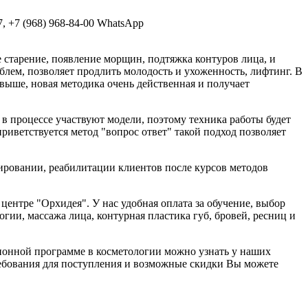
, +7 (968) 968-84-00 WhatsApp
 старение, появление морщин, подтяжка контуров лица, и
лем, позволяет продлить молодость и ухоженность, лифтинг. В
выше, новая методика очень действенная и получает
в процессе участвуют модели, поэтому техника работы будет
иветствуется метод "вопрос ответ" такой подход позволяет
ировании, реабилитации клиентов после курсов методов
ентре "Орхидея". У нас удобная оплата за обучение, выбор
гии, массажа лица, контурная пластика губ, бровей, ресниц и
ионной программе в косметологии можно узнать у наших
ебования для поступления и возможные скидки Вы можете