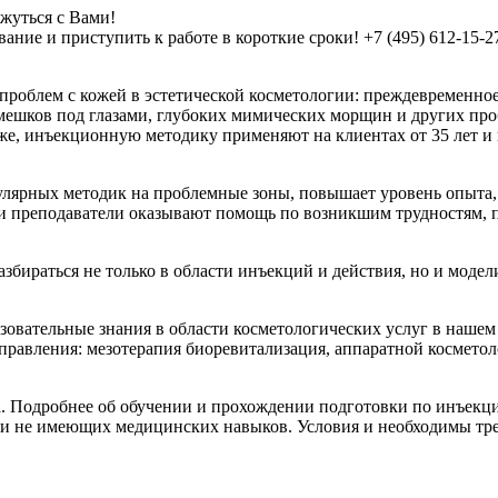
жуться с Вами!
ие и приступить к работе в короткие сроки! +7 (495) 612-15-27
роблем с кожей в эстетической косметологии: преждевременное
мешков под глазами, глубоких мимических морщин и других проб
е, инъекционную методику применяют на клиентах от 35 лет и 
лярных методик на проблемные зоны, повышает уровень опыта, 
 преподаватели оказывают помощь по возникшим трудностям, пр
бираться не только в области инъекций и действия, но и модел
ательные знания в области косметологических услуг в нашем ц
равления: мезотерапия биоревитализация, аппаратной косметоло
. Подробнее об обучении и прохождении подготовки по инъекц
 и не имеющих медицинских навыков. Условия и необходимы тр