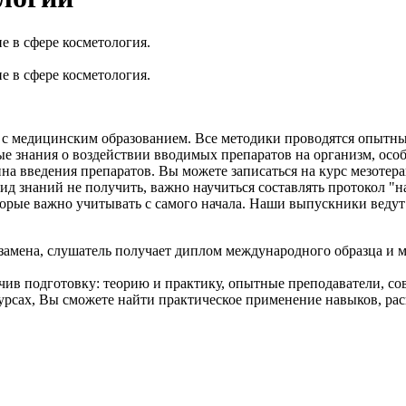
 в сфере косметология.
 в сфере косметология.
с медицинским образованием. Все методики проводятся опытным
ые знания о воздействии вводимых препаратов на организм, осо
ина введения препаратов. Вы можете записаться на курс мезотер
ид знаний не получить, важно научиться составлять протокол "
орые важно учитывать с самого начала. Наши выпускники ведут
амена, слушатель получает диплом международного образца и мо
учив подготовку: теорию и практику, опытные преподаватели, с
сах, Вы сможете найти практическое применение навыков, расш